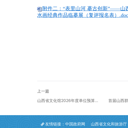
附件二：“表里山河 摹古创新”——
水画经典作品临摹展（复评报名表）.doc
上一篇
山西省文化馆2026年度单位预算公
首届山西群众摄
开
程・奋进十五
友情链接：
中国政府网
山西省文化和旅游厅