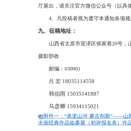
厅展出，请关注官方微信公众号（以具
4、凡投稿者视为遵守本通知各项规
九、征稿地址：
山西省太原市迎泽区侯家巷20号，
摄影部收
邮编：030001
18035114558
吕
宏
韩伯雨 15035141887
马彦卿 15934115021
附件一：“表里山河 摹古创新”——
水画经典作品临摹展（初评报名表）作品承